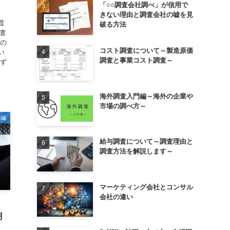
「○○調査会社調べ」が信用で
きない理由と調査会社の嘘を見
昔
破る方法
査
査の
コスト調査について～製造原価
い
調査と事業コスト調査～
、ず
海外調査入門編～海外の企業や
市場の調べ方～
体編
給与調査について～調査理由と
調査方法を解説します～
マーケティング会社とコンサル
会社の違い
用