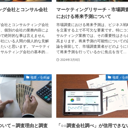
ング会社とコンサル会社
マーケティングリサーチ・市場調
における将来予測について
グ会社とコンサルティング会社
市場調査における将来予測は、ビジネス戦
て、個別の会社の業務内容によ
を立案する上で不可欠な要素です。特にコ
ので絶対的な事は言えません
サルティング業務では、その重要性はさら
会社にいる人間の個人的な見解
高まります。将来予測の可能性についての
たいと思います。 マーケティ
論を保留して、市場調査業者がどのように
サルティング会社の基本的...
て将来予測を行っているかに焦点を当て...
2024年3月8日
概要・全体編
概要・全
ついて～調査理由と調査
「○○調査会社調べ」が信用できな