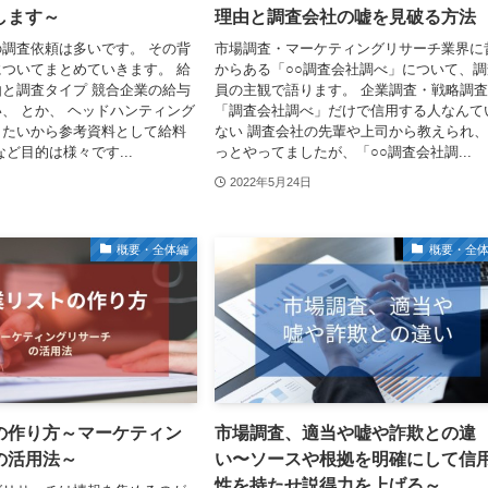
します～
理由と調査会社の嘘を見破る方法
調査依頼は多いです。 その背
市場調査・マーケティングリサーチ業界に
ついてまとめていきます。 給
からある「○○調査会社調べ」について、調
と調査タイプ 競合企業の給与
員の主観で語ります。 企業調査・戦略調
、 とか、 ヘッドハンティング
「調査会社調べ」だけで信用する人なんて
したいから参考資料として給料
ない 調査会社の先輩や上司から教えられ
ど目的は様々です...
っとやってましたが、「○○調査会社調...
2022年5月24日
概要・全体編
概要・全
の作り方～マーケティン
市場調査、適当や嘘や詐欺との違
の活用法～
い〜ソースや根拠を明確にして信
性を持たせ説得力を上げる～