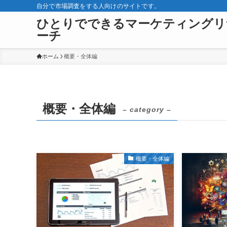
自分で市場調査をする人向けのサイトです。
ひとりでできるマーケティングリ
ーチ
ホーム
概要・全体編
概要・全体編
– category –
概要・全体編