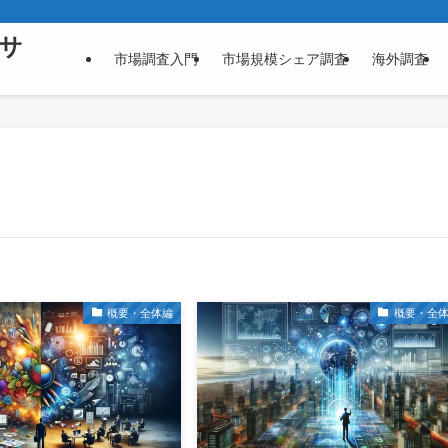
サ
市場調査入門
市場規模シェア調査
海外調査
概要・全体編
概要・全