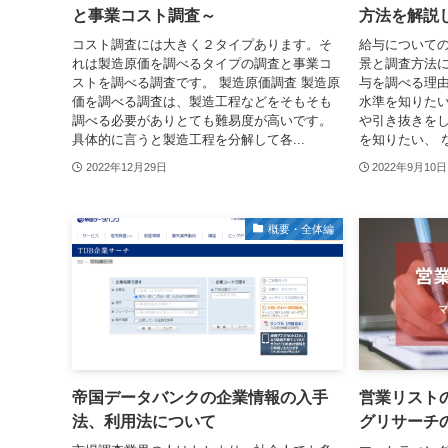
と事業コスト調査～
方法を解説
コスト調査には大きく２タイプあります。そ
給与についての
れは製造原価を調べるタイプの調査と事業コ
景と調査方法に
ストを調べる調査です。 製造原価調査 製造原
与を調べる理由
価を調べる調査は、製造工程などをそもそも
水準を知りたい
調べる必要がありとても難易度が高いです。
や引き抜きを
具体的に言うと製造工程を分解して各...
を知りたい、 な
2022年12月29日
2022年9月10日
概要・全体編
帝国データバンクの企業情報の入手
営業リスト
法、利用法について
グリサーチ