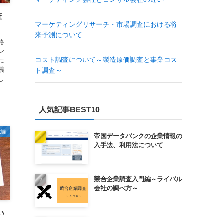
査
マーケティングリサーチ・市場調査における将
来予測について
略
ン
コスト調査について～製造原価調査と事業コス
に
議
ト調査～
し
人気記事BEST10
体編
帝国データバンクの企業情報の
入手法、利用法について
競合企業調査入門編～ライバル
会社の調べ方～
い